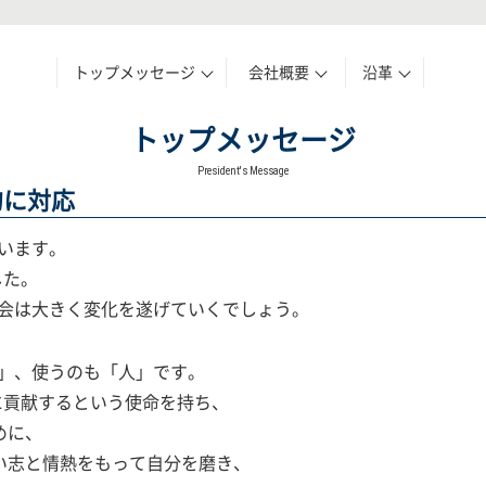
トップメッセージ
会社概要
沿革
トップメッセージ
President's Message
的に対応
ています。
した。
会は大きく変化を遂げていくでしょう。
」、使うのも「人」です。
に貢献するという使命を持ち、
めに、
い志と情熱をもって自分を磨き、